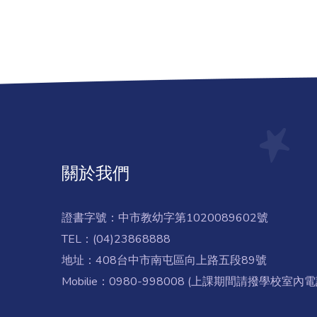
關於我們
證書字號：中市教幼字第1020089602號
TEL：(04)23868888
地址：408台中市南屯區向上路五段89號
Mobilie：0980-998008 (上課期間請撥學校室內電