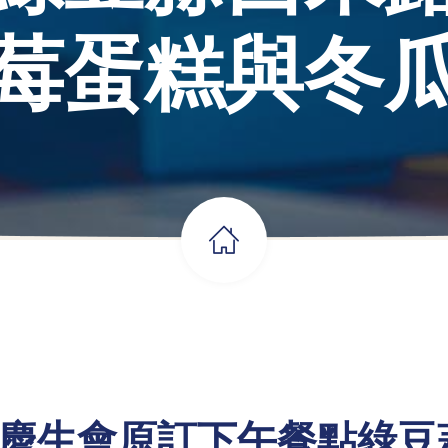
莓蛋糕與冬
舉辦6月慶生會原訂下午餐點