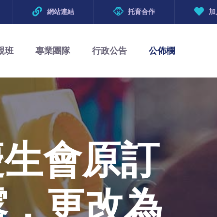
網站連結
托育合作
加
親班
專業團隊
行政公告
公佈欄
月慶生會原訂
露，更改為