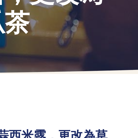
瓜茶
綠豆蒜西米露，更改為草