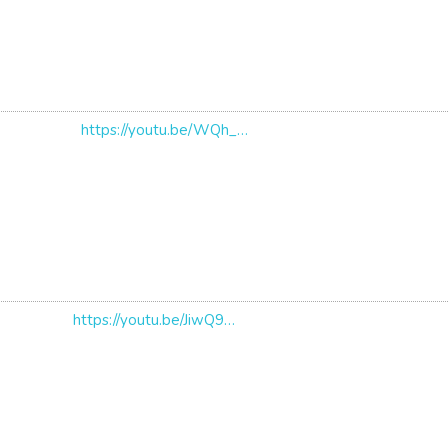
https://youtu.be/WQh_7wRe8VA
https://youtu.be/JiwQ9ZV3Ngk