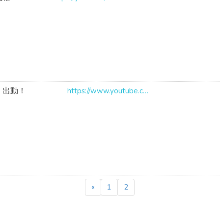
，出動！
https://www.youtube.com/watch?v=1YgCVGqD6Qw
«
1
2