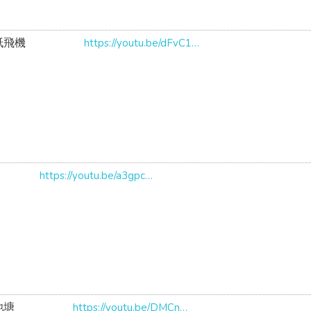
紙飛機
https://youtu.be/dFvC1Y-XO0s
https://youtu.be/a3gpc9PECvU
池塘
https://youtu.be/DMCnM2S6eig