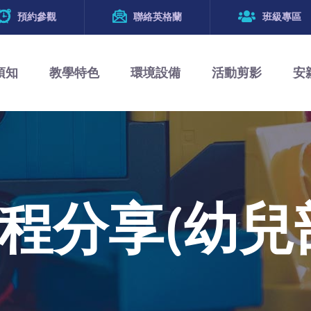
預約參觀
聯絡英格蘭
班級專區
須知
教學特色
環境設備
活動剪影
安
程分享(幼兒