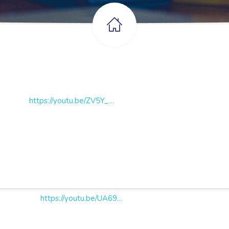
https://youtu.be/ZV5Y_XILSkI
https://youtu.be/UA69KqCAygE