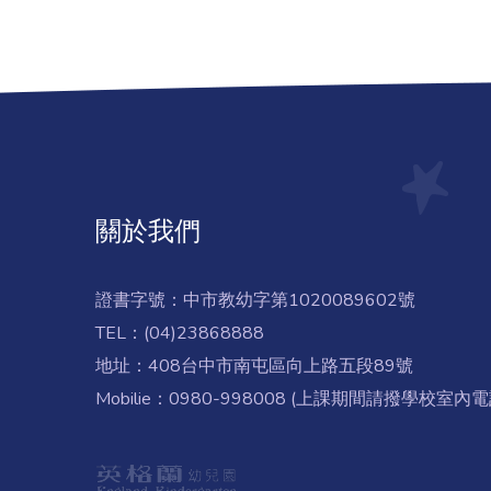
關於我們
證書字號：中市教幼字第1020089602號
TEL：(04)23868888
地址：408台中市南屯區向上路五段89號
Mobilie：0980-998008 (上課期間請撥學校室內電