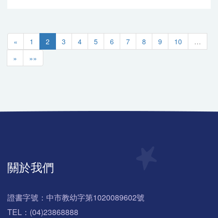
«
1
2
3
4
5
6
7
8
9
10
…
»
»»
關於我們
證書字號：中市教幼字第1020089602號
TEL：(04)23868888