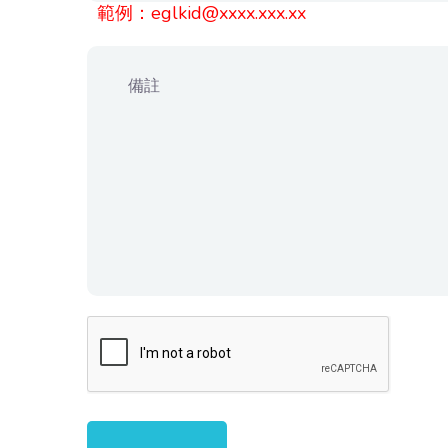
範例：eglkid@xxxx.xxx.xx