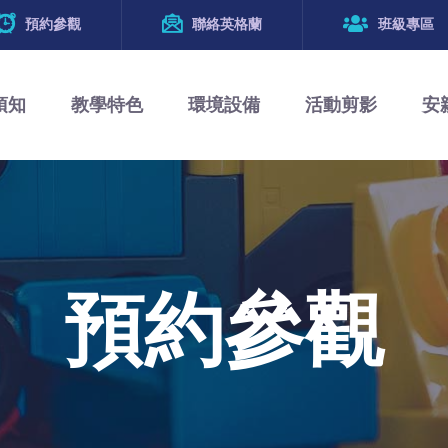
預約參觀
聯絡英格蘭
班級專區
須知
教學特色
環境設備
活動剪影
安
預約參觀